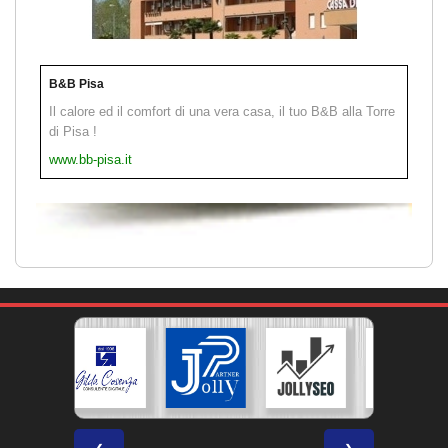
B&B Pisa
Il calore ed il comfort di una vera casa, il tuo B&B alla Torre
di Pisa !
www.bb-pisa.it