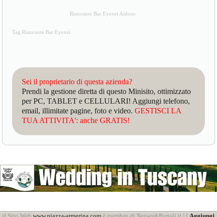
Ristorante Bar Eyexei Aidone
Tag Ristorante Bar Eyexei
Sei il proprietario di questa azienda?
Prendi la gestione diretta di questo Minisito, ottimizzato
per PC, TABLET e CELLULARI! Aggiungi telefono,
email, illimitate pagine, foto e video.
GESTISCI LA
TUA ATTIVITA': anche GRATIS!
il Sito Web
www.piazza-armerina.com
è membro di NetworkPortali.it | [
Aggiungi