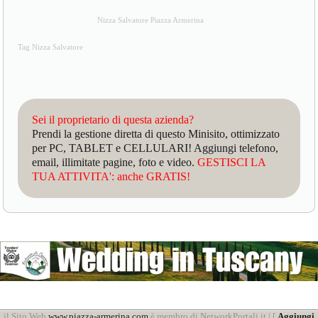
Nizza Salvatore Piazza Armerina
Tag Nizza Salvatore
Sei il proprietario di questa azienda?
Prendi la gestione diretta di questo Minisito, ottimizzato
per PC, TABLET e CELLULARI! Aggiungi telefono,
email, illimitate pagine, foto e video.
GESTISCI LA
TUA ATTIVITA': anche GRATIS!
il Sito Web
www.piazza-armerina.com
è membro di NetworkPortali.it | [
Aggiungi