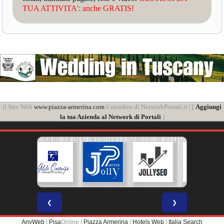
TUA ATTIVITA': anche GRATIS!
il Sito Web
www.piazza-armerina.com
è membro di NetworkPortali.it | [
Aggiungi
la tua Azienda al Network di Portali
]
❮
❯
AnyWeb
|
Pisa
Online |
Piazza Armerina
|
Hotels Web
|
Italia Search